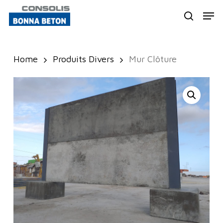
Skip
Men
to
search
Close
main
Menu
content
Home
Produits Divers
Mur Clôture